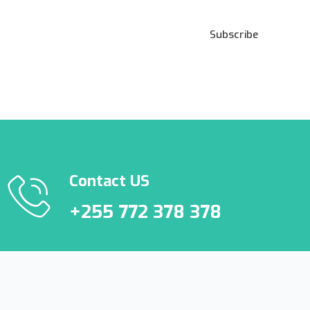
Subscribe
***We Promise, no spam!
Contact US
+255 772 378 378