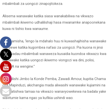
mbalimbali za uongozi zinapojitokeza.
Alisema wanawake katika siasa wanakabiliwa na vikwazo
mbalimbali ikiwemo udhalilishaji hasa mwanamke anapoonekana
kuwa ni tishio kwa wanaume.
Alifahamisha, ‘lengo la mdahalo huu ni kuwashajihisha wanawake
wenyewe katika kugombea nafasi za uongozi. Pia kuona ni jinsi
gani wadau mbalimbali wanaweza kusaidia kuondoa vikwazo kwa
wanawake katika uongozi ikiwemo viongozi wa dini, polisi,
ZAECA na wengine.”
Mwakilishi Jimbo la Konde Pemba, Zawadi Amour, kupitia Chama
cha Mapinduzi, akichangia mada aliwasihi wanawake kujiamini na
kutokatishwa tamaa na vikwazo wanavyowekewa na badala yake
wavitumie kama ngao ya kufikia ushindi wao.