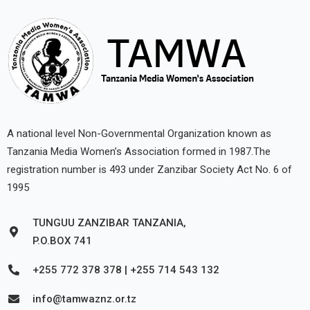
A national level Non-Governmental Organization known as
Tanzania Media Women’s Association formed in 1987.The
registration number is 493 under Zanzibar Society Act No. 6 of
1995
TUNGUU ZANZIBAR TANZANIA,
P.O.BOX 741
+255 772 378 378 | +255 714 543 132
info@tamwaznz.or.tz