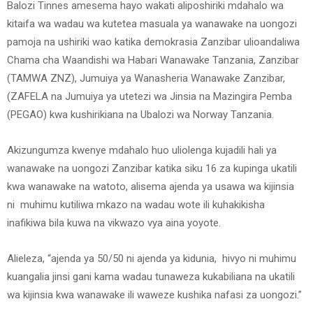
Balozi Tinnes amesema hayo wakati aliposhiriki mdahalo wa
kitaifa wa wadau wa kutetea masuala ya wanawake na uongozi
pamoja na ushiriki wao katika demokrasia Zanzibar ulioandaliwa
Chama cha Waandishi wa Habari Wanawake Tanzania, Zanzibar
(TAMWA ZNZ), Jumuiya ya Wanasheria Wanawake Zanzibar,
(ZAFELA na Jumuiya ya utetezi wa Jinsia na Mazingira Pemba
(PEGAO) kwa kushirikiana na Ubalozi wa Norway Tanzania.
Akizungumza kwenye mdahalo huo uliolenga kujadili hali ya
wanawake na uongozi Zanzibar katika siku 16 za kupinga ukatili
kwa wanawake na watoto, alisema ajenda ya usawa wa kijinsia
ni muhimu kutiliwa mkazo na wadau wote ili kuhakikisha
inafikiwa bila kuwa na vikwazo vya aina yoyote.
Alieleza, “ajenda ya 50/50 ni ajenda ya kidunia, hivyo ni muhimu
kuangalia jinsi gani kama wadau tunaweza kukabiliana na ukatili
wa kijinsia kwa wanawake ili waweze kushika nafasi za uongozi.”