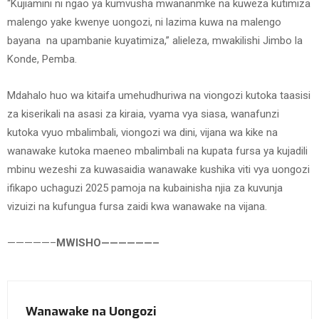
“Kujiamini ni ngao ya kumvusha mwananmke na kuweza kutimiza
malengo yake kwenye uongozi, ni lazima kuwa na malengo
bayana na upambanie kuyatimiza,” alieleza, mwakilishi Jimbo la
Konde, Pemba.
Mdahalo huo wa kitaifa umehudhuriwa na viongozi kutoka taasisi
za kiserikali na asasi za kiraia, vyama vya siasa, wanafunzi
kutoka vyuo mbalimbali, viongozi wa dini, vijana wa kike na
wanawake kutoka maeneo mbalimbali na kupata fursa ya kujadili
mbinu wezeshi za kuwasaidia wanawake kushika viti vya uongozi
ifikapo uchaguzi 2025 pamoja na kubainisha njia za kuvunja
vizuizi na kufungua fursa zaidi kwa wanawake na vijana.
—————–
MWISHO——————–
Wanawake na Uongozi