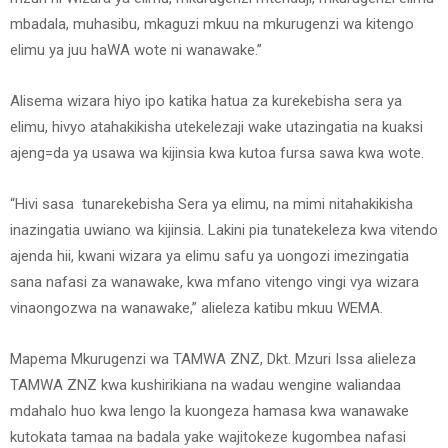
mbadala, muhasibu, mkaguzi mkuu na mkurugenzi wa kitengo
elimu ya juu haWA wote ni wanawake.”
Alisema wizara hiyo ipo katika hatua za kurekebisha sera ya
elimu, hivyo atahakikisha utekelezaji wake utazingatia na kuaksi
ajeng=da ya usawa wa kijinsia kwa kutoa fursa sawa kwa wote.
“Hivi sasa tunarekebisha Sera ya elimu, na mimi nitahakikisha
inazingatia uwiano wa kijinsia. Lakini pia tunatekeleza kwa vitendo
ajenda hii, kwani wizara ya elimu safu ya uongozi imezingatia
sana nafasi za wanawake, kwa mfano vitengo vingi vya wizara
vinaongozwa na wanawake,” alieleza katibu mkuu WEMA.
Mapema Mkurugenzi wa TAMWA ZNZ, Dkt. Mzuri Issa alieleza
TAMWA ZNZ kwa kushirikiana na wadau wengine waliandaa
mdahalo huo kwa lengo la kuongeza hamasa kwa wanawake
kutokata tamaa na badala yake wajitokeze kugombea nafasi