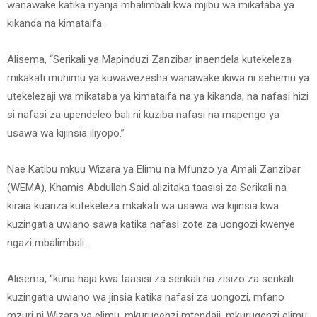
wanawake katika nyanja mbalimbali kwa mjibu wa mikataba ya
kikanda na kimataifa.
Alisema, “Serikali ya Mapinduzi Zanzibar inaendela kutekeleza
mikakati muhimu ya kuwawezesha wanawake ikiwa ni sehemu ya
utekelezaji wa mikataba ya kimataifa na ya kikanda, na nafasi hizi
si nafasi za upendeleo bali ni kuziba nafasi na mapengo ya
usawa wa kijinsia iliyopo.”
Nae Katibu mkuu Wizara ya Elimu na Mfunzo ya Amali Zanzibar
(WEMA), Khamis Abdullah Said alizitaka taasisi za Serikali na
kiraia kuanza kutekeleza mkakati wa usawa wa kijinsia kwa
kuzingatia uwiano sawa katika nafasi zote za uongozi kwenye
ngazi mbalimbali.
Alisema, “kuna haja kwa taasisi za serikali na zisizo za serikali
kuzingatia uwiano wa jinsia katika nafasi za uongozi, mfano
mzuri ni Wizara ya elimu, mkurugenzi mtendaji, mkurugenzi elimu