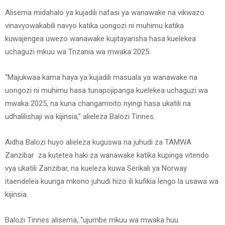
Alisema midahalo ya kujadili nafasi ya wanawake na vikwazo
vinavyowakabili navyo katika uongozi ni muhimu katika
kuwajengea uwezo wanawake kujitayarisha hasa kuelekea
uchaguzi mkuu wa Tnzania wa mwaka 2025.
“Majukwaa kama haya ya kujadili masuala ya wanawake na
uongozi ni muhimu hasa tunapojipanga kuelekea uchaguzi wa
mwaka 2025, na kuna changamoito nyingi hasa ukatili na
udhalilishaji wa kijinsia,” alieleza Balozi Tinnes.
Aidha Balozi huyo alieleza kuguswa na juhudi za TAMWA
Zanzibar za kutetea haki za wanawake katika kupinga vitendo
vya ukatili Zanzibar, na kueleza kuwa Serikali ya Norway
itaendelea kuunga mkono juhudi hizo ili kufikia lengo la usawa wa
kijinsia.
Balozi Tinnes alisema, “ujumbe mkuu wa mwaka huu