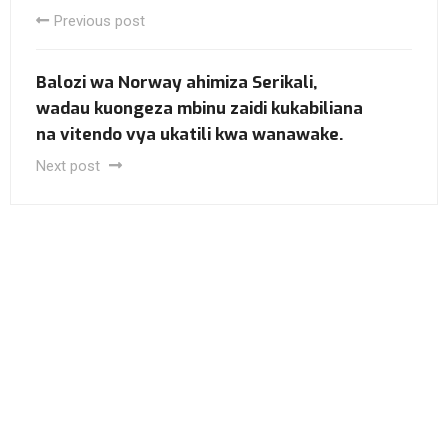
Previous post
Balozi wa Norway ahimiza Serikali,
wadau kuongeza mbinu zaidi kukabiliana
na vitendo vya ukatili kwa wanawake.
Next post
Subscribe to our
News and Presses