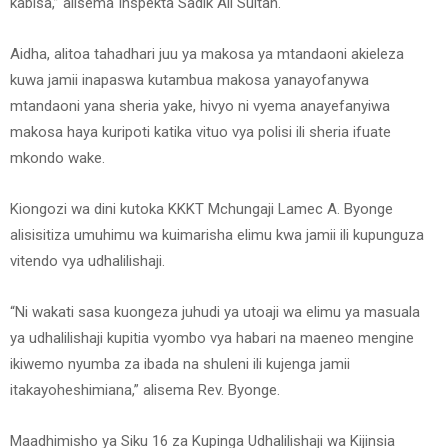
kabisa,” alisema Inspekta Sadik Ali Sultan.
Aidha, alitoa tahadhari juu ya makosa ya mtandaoni akieleza
kuwa jamii inapaswa kutambua makosa yanayofanywa
mtandaoni yana sheria yake, hivyo ni vyema anayefanyiwa
makosa haya kuripoti katika vituo vya polisi ili sheria ifuate
mkondo wake.
Kiongozi wa dini kutoka KKKT Mchungaji Lamec A. Byonge
alisisitiza umuhimu wa kuimarisha elimu kwa jamii ili kupunguza
vitendo vya udhalilishaji.
“Ni wakati sasa kuongeza juhudi ya utoaji wa elimu ya masuala
ya udhalilishaji kupitia vyombo vya habari na maeneo mengine
ikiwemo nyumba za ibada na shuleni ili kujenga jamii
itakayoheshimiana,” alisema Rev. Byonge.
Maadhimisho ya Siku 16 za Kupinga Udhalilishaji wa Kijinsia