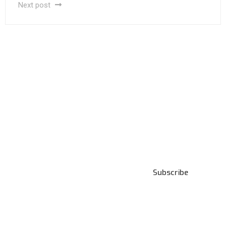
Next post
Subscribe to our
News and Presses
Subscribe
***We Promise, no spam!