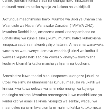
ushiriki jumuishi katika siasa na changamoto zinazoathiri
makundi maalum katika nyanja za kisiasa na za kidijitali.
Akifungua maadhimisho hayo, Mjumbe wa Bodi ya Chama cha
Waandishi wa Habari Wanawake Zanzibar (TAMWA ZNZ),
Mwatima Rashid Issa, amesema asasi zinazopambana na
udhalilishaji wa kijinsia zina jukumu muhimu katika kuhakikisha
zinapaza sauti za makundi yaliyo hatarini. Amesema wanawake,
watoto na watu wenye ulemavu wanahitaji ulinzi wa karibu ili
waweze kupata haki zao bila vikwazo vinavyowakwamisha
kushiriki kikamilifu katika maisha ya kijamii na kiuchumi.
Amesisitiza kuwa taasisi hizo zinapaswa kuongeza juhudi za
utoaji wa elimu na uhamasishaji kuhusu masuala ya ukatili wa
kijinsia, kwa kuwa uelewa wa jamii ndio msingi wa kujenga
mazingira salama. Mwatima ameongeza kuwa mashirikiano ya
karibu kati ya asasi za kiraia, viongozi wa serikali, wadau wa
maendeleo na jamii kwa ujumla ni muhimu katika kutokomeza