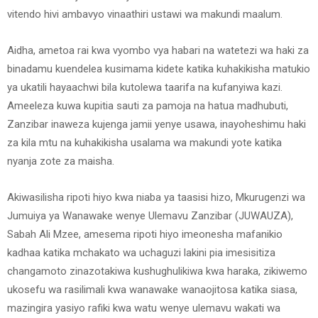
vitendo hivi ambavyo vinaathiri ustawi wa makundi maalum.
Aidha, ametoa rai kwa vyombo vya habari na watetezi wa haki za
binadamu kuendelea kusimama kidete katika kuhakikisha matukio
ya ukatili hayaachwi bila kutolewa taarifa na kufanyiwa kazi.
Ameeleza kuwa kupitia sauti za pamoja na hatua madhubuti,
Zanzibar inaweza kujenga jamii yenye usawa, inayoheshimu haki
za kila mtu na kuhakikisha usalama wa makundi yote katika
nyanja zote za maisha.
Akiwasilisha ripoti hiyo kwa niaba ya taasisi hizo, Mkurugenzi wa
Jumuiya ya Wanawake wenye Ulemavu Zanzibar (JUWAUZA),
Sabah Ali Mzee, amesema ripoti hiyo imeonesha mafanikio
kadhaa katika mchakato wa uchaguzi lakini pia imesisitiza
changamoto zinazotakiwa kushughulikiwa kwa haraka, zikiwemo
ukosefu wa rasilimali kwa wanawake wanaojitosa katika siasa,
mazingira yasiyo rafiki kwa watu wenye ulemavu wakati wa