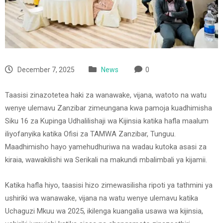
December 7, 2025
News
0
Taasisi zinazotetea haki za wanawake, vijana, watoto na watu
wenye ulemavu Zanzibar zimeungana kwa pamoja kuadhimisha
Siku 16 za Kupinga Udhalilishaji wa Kijinsia katika hafla maalum
iliyofanyika katika Ofisi za TAMWA Zanzibar, Tunguu.
Maadhimisho hayo yamehudhuriwa na wadau kutoka asasi za
kiraia, wawakilishi wa Serikali na makundi mbalimbali ya kijamii.
Katika hafla hiyo, taasisi hizo zimewasilisha ripoti ya tathmini ya
ushiriki wa wanawake, vijana na watu wenye ulemavu katika
Uchaguzi Mkuu wa 2025, ikilenga kuangalia usawa wa kijinsia,