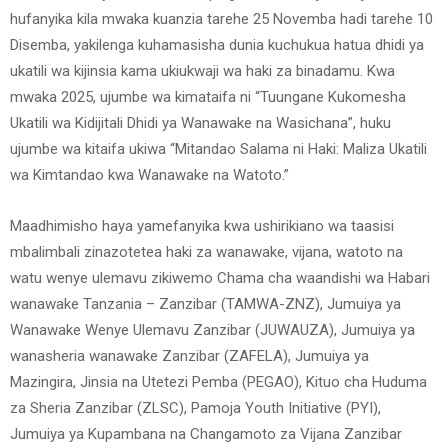
hufanyika kila mwaka kuanzia tarehe 25 Novemba hadi tarehe 10
Disemba, yakilenga kuhamasisha dunia kuchukua hatua dhidi ya
ukatili wa kijinsia kama ukiukwaji wa haki za binadamu. Kwa
mwaka 2025, ujumbe wa kimataifa ni “Tuungane Kukomesha
Ukatili wa Kidijitali Dhidi ya Wanawake na Wasichana”, huku
ujumbe wa kitaifa ukiwa “Mitandao Salama ni Haki: Maliza Ukatili
wa Kimtandao kwa Wanawake na Watoto.”
Maadhimisho haya yamefanyika kwa ushirikiano wa taasisi
mbalimbali zinazotetea haki za wanawake, vijana, watoto na
watu wenye ulemavu zikiwemo Chama cha waandishi wa Habari
wanawake Tanzania – Zanzibar (TAMWA-ZNZ), Jumuiya ya
Wanawake Wenye Ulemavu Zanzibar (JUWAUZA), Jumuiya ya
wanasheria wanawake Zanzibar (ZAFELA), Jumuiya ya
Mazingira, Jinsia na Utetezi Pemba (PEGAO), Kituo cha Huduma
za Sheria Zanzibar (ZLSC), Pamoja Youth Initiative (PYI),
Jumuiya ya Kupambana na Changamoto za Vijana Zanzibar