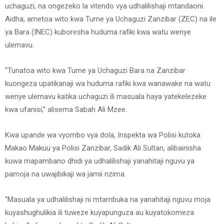
uchaguzi, na ongezeko la vitendo vya udhalilishaji mtandaoni.
Aidha, ametoa wito kwa Tume ya Uchaguzi Zanzibar (ZEC) na ile
ya Bara (INEC) kuboresha huduma rafiki kwa watu wenye
ulemavu.
“Tunatoa wito kwa Tume ya Uchaguzi Bara na Zanzibar
kuongeza upatikanaji wa huduma rafiki kwa wanawake na watu
wenye ulemavu katika uchaguzi ili masuala haya yatekelezeke
kwa ufanisi,” alisema Sabah Ali Mzee.
Kwa upande wa vyombo vya dola, Inspekta wa Polisi kutoka
Makao Makuu ya Polisi Zanzibar, Sadik Ali Sultan, alibainisha
kuwa mapambano dhidi ya udhalilishaji yanahitaji nguvu ya
pamoja na uwajibikaji wa jamii nzima.
“Masuala ya udhalilishaji ni mtambuka na yanahitaji nguvu moja
kuyashughulikia ili tuweze kuyapunguza au kuyatokomeza