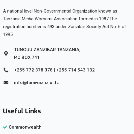
A national level Non-Governmental Organization known as
Tanzania Media Women’s Association formed in 1987.The
registration number is 493 under Zanzibar Society Act No. 6 of
1995
TUNGUU ZANZIBAR TANZANIA,
P.O.BOX 741
+255 772 378 378 | +255 714 543 132
info@tamwaznz.or.tz
Useful Links
Commonwealth