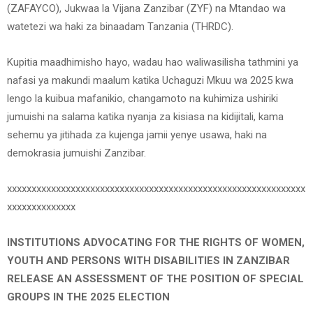
(ZAFAYCO), Jukwaa la Vijana Zanzibar (ZYF) na Mtandao wa
watetezi wa haki za binaadam Tanzania (THRDC).
Kupitia maadhimisho hayo, wadau hao waliwasilisha tathmini ya
nafasi ya makundi maalum katika Uchaguzi Mkuu wa 2025 kwa
lengo la kuibua mafanikio, changamoto na kuhimiza ushiriki
jumuishi na salama katika nyanja za kisiasa na kidijitali, kama
sehemu ya jitihada za kujenga jamii yenye usawa, haki na
demokrasia jumuishi Zanzibar.
xxxxxxxxxxxxxxxxxxxxxxxxxxxxxxxxxxxxxxxxxxxxxxxxxxxxxxxxxxxxx
xxxxxxxxxxxxxx
INSTITUTIONS ADVOCATING FOR THE RIGHTS OF WOMEN,
YOUTH AND PERSONS WITH DISABILITIES IN ZANZIBAR
RELEASE AN ASSESSMENT OF THE POSITION OF SPECIAL
GROUPS IN THE 2025 ELECTION