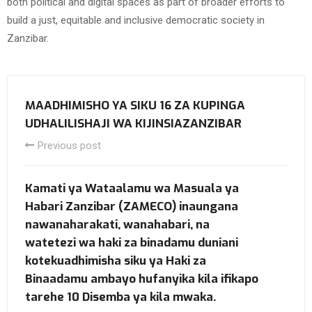
both political and digital spaces as part of broader efforts to
build a just, equitable and inclusive democratic society in
Zanzibar.
MAADHIMISHO YA SIKU 16 ZA KUPINGA
UDHALILISHAJI WA KIJINSIAZANZIBAR
Previous post
Kamati ya Wataalamu wa Masuala ya
Habari Zanzibar (ZAMECO) inaungana
nawanaharakati, wanahabari, na
watetezi wa haki za binadamu duniani
kotekuadhimisha siku ya Haki za
Binaadamu ambayo hufanyika kila ifikapo
tarehe 10 Disemba ya kila mwaka.